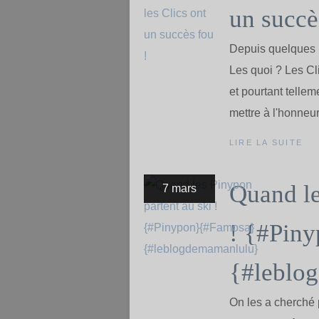
un succè
Depuis quelques m
Les quoi ? Les Cl
et pourtant tellem
mettre à l'honneur
LIRE LA SUITE
Quand le
7 mars
! {#Pin
{#leblo
On les a cherché p