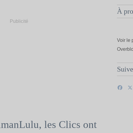
À pr
Publicité
Voir le 
Overbl
Suiv
anLulu, les Clics ont