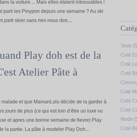
s la voiture ... Mais elles etaient introuvables !
t parti les Pinypon depuis une semaine ? Au ski
nt parti skier sans rien nous dire....
Catég
Tests
(5
uand Play doh est de la
Coté En
Coté Le
C'est Atelier Pâte à
Coté B
Concou
Coté 
Coté Cr
t malade et que MamanLulu décide de la garder à
Coté C
 jours de plus (ce qui est loin d’être un luxe vu
Mode
(
se et apres une bonne semaine de fievre) Play
Coté B
e la partie. La pâte à modeler Play Doh...