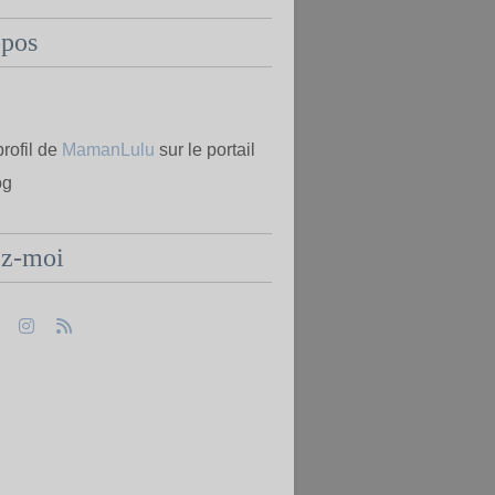
opos
profil de
MamanLulu
sur le portail
og
ez-moi