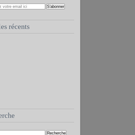
les récents
erche