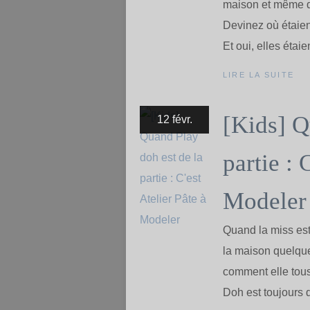
maison et même dan
Devinez où étaien
Et oui, elles étaie
LIRE LA SUITE
[Kids] Q
12 févr.
partie : 
Modeler
Quand la miss es
la maison quelques
comment elle tous
Doh est toujours d