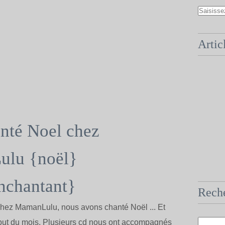
Artic
nté Noel chez
lu {noël}
nchantant}
Rech
Chez MamanLulu, nous avons chanté Noël ... Et
ébut du mois. Plusieurs cd nous ont accompagnés