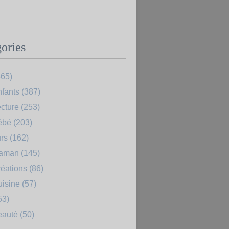
ories
65)
fants
(387)
cture
(253)
ébé
(203)
rs
(162)
Maman
(145)
éations
(86)
uisine
(57)
53)
eauté
(50)