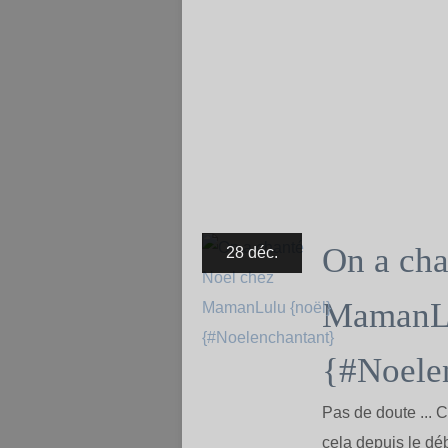
On a cha
28 déc.
MamanLu
{#Noele
Pas de doute ... 
cela depuis le d