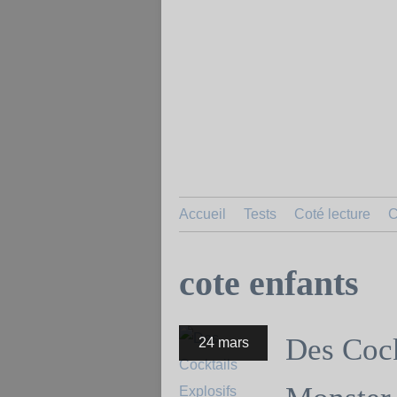
Accueil
Tests
Coté lecture
C
cote enfants
Des Cock
24 mars