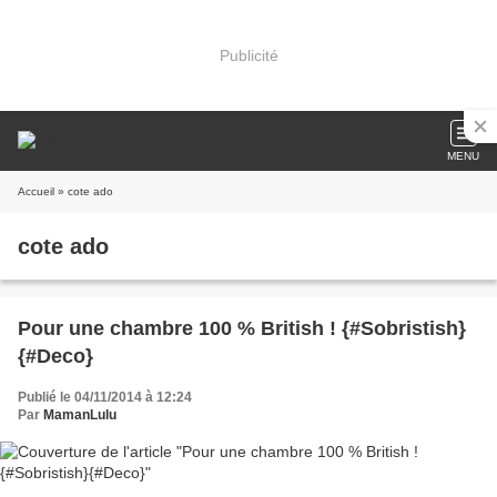
Publicité
MENU
Accueil
» cote ado
cote ado
Pour une chambre 100 % British ! {#Sobristish}
{#Deco}
Publié le 04/11/2014 à 12:24
Par
MamanLulu