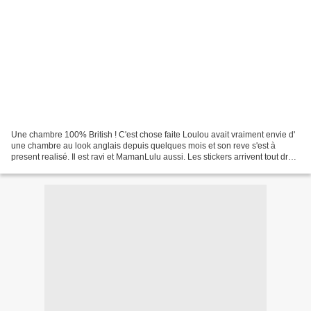
Une chambre 100% British ! C'est chose faite Loulou avait vraiment envie d'
une chambre au look anglais depuis quelques mois et son reve s'est à
present realisé. Il est ravi et MamanLulu aussi. Les stickers arrivent tout droit
de chez Stickeramoi Un site...