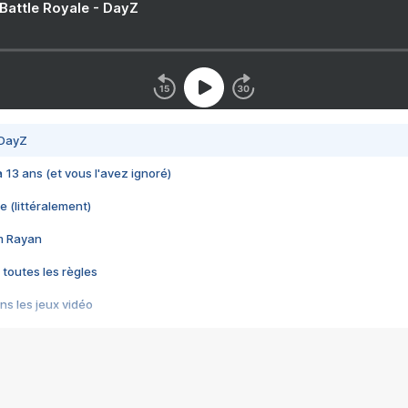
 Battle Royale - DayZ
 DayZ
 a 13 ans (et vous l'avez ignoré)
e (littéralement)
im Rayan
 toutes les règles
s les jeux vidéo
us choquant de Rockstar ? - Le scandale BULLY
e plus moche de Steam
du RÊVE tourne au CAUCHEMAR