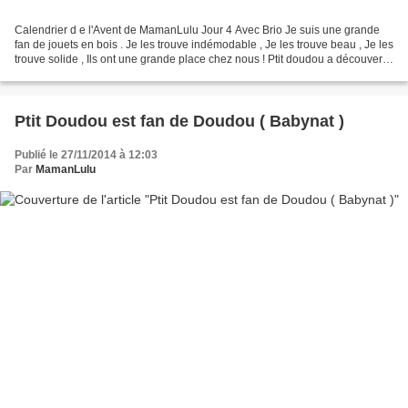
Calendrier d e l'Avent de MamanLulu Jour 4 Avec Brio Je suis une grande
fan de jouets en bois . Je les trouve indémodable , Je les trouve beau , Je les
trouve solide , Ils ont une grande place chez nous ! Ptit doudou a découvert
avec son grand frère Loulou...
Ptit Doudou est fan de Doudou ( Babynat )
Publié le 27/11/2014 à 12:03
Par
MamanLulu