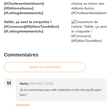
{#Chutlesenfantslisent}
{#EditionsAuzou}
{#Leblogdemamanlulu}
Adèle, ça sent la croquette !
{#Concours}{#EditionTourbillon}
{#Leblogdemamanlulu}
Commentaires
Ajouter un commentaire
M
Mathy
10/07/2017 22:56
Je ne connaissais pas cette collection et elle me paraît super
bien !
Répondre