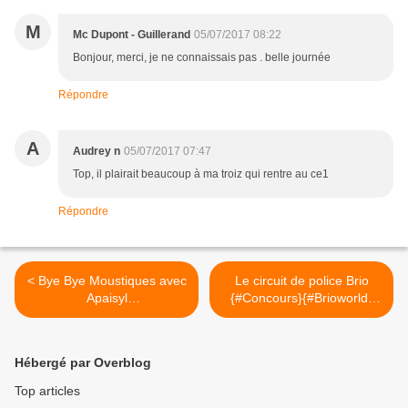
M
Mc Dupont - Guillerand
05/07/2017 08:22
Bonjour, merci, je ne connaissais pas . belle journée
Répondre
A
Audrey n
05/07/2017 07:47
Top, il plairait beaucoup à ma troiz qui rentre au ce1
Répondre
< Bye Bye Moustiques avec
Le circuit de police Brio
Apaisyl
{#Concours}{#Brioworld}
{#Leblogdemamanlulu}
{#Brio}
{#lachasseauxmoustiques)
{#Leblogdemamanlulu}
{#Apaisyl}
{#Jouetsenbois} >
Hébergé par Overblog
{#vacancesApaisyl}
Top articles