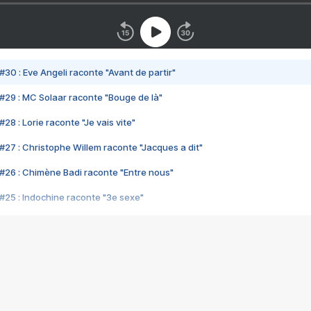
#30 : Eve Angeli raconte "Avant de partir"
#29 : MC Solaar raconte "Bouge de là"
28 : Lorie raconte "Je vais vite"
#27 : Christophe Willem raconte "Jacques a dit"
#26 : Chimène Badi raconte "Entre nous"
#25 : Indochine raconte "3e sexe"
#24 : Zaho raconte "C'est chelou"
#23 : Patrick Bruel raconte "Au café des délices"
#22 : Kyo raconte "Le chemin"
#21 : Nolwenn Leroy raconte "Cassé"