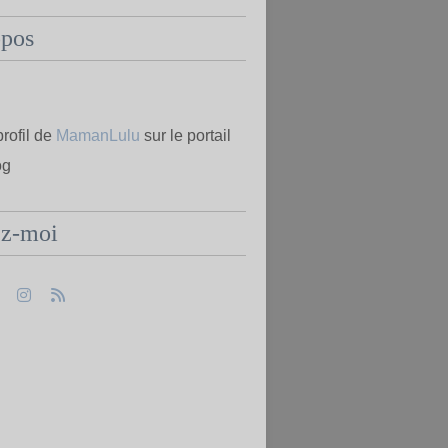
opos
profil de
MamanLulu
sur le portail
og
ez-moi