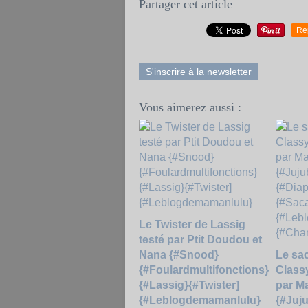
Partager cet article
Re
S'inscrire à la newsletter
Vous aimerez aussi :
Le Twister de Lassig
testé par Ptit Doudou et
Nana {#Snood}
Le sac
{#Foulardmultifonctions}
Classy
{#Lassig}{#Twister]
par M
{#Leblogdemamanlulu}
{#Juj