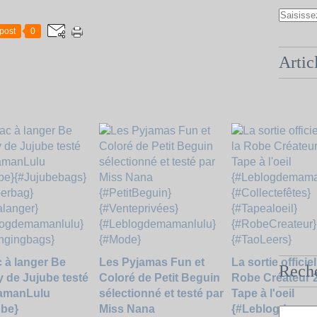
post
0
Artic
 à langer Be
Les Pyjamas Fun et
La sortie officiel
Rech
 de Jujube testé
Coloré de Petit Beguin
Robe Créateur 
amanLulu
sélectionné et testé par
Tape à l'oeil
ube}
Miss Nana
{#Leblogdemam