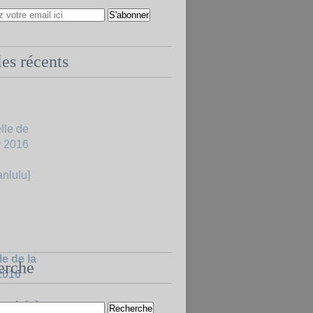
les récents
le de la
erche
2016
anlulu}