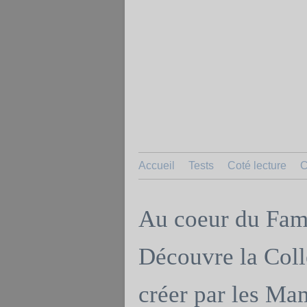
Accueil
Tests
Coté lecture
C
Au coeur du Fami
Découvre la Col
créer par les Ma