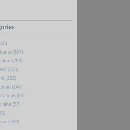
ories
65)
fants
(387)
cture
(253)
ébé
(203)
rs
(162)
Maman
(145)
éations
(86)
uisine
(57)
53)
eauté
(50)