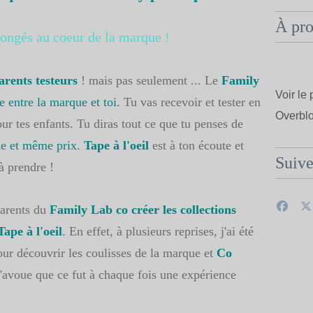
À pr
longés au coeur de la marque !
arents testeurs
! mais pas seulement ... Le
Family
Voir le 
e entre la marque et toi
. Tu vas recevoir et tester en
Overbl
ur tes enfants. Tu diras tout ce que tu penses de
me et même prix
.
Tape à l'oeil
est à ton écoute et
Suiv
à prendre !
 parents du
Family Lab co créer les collections
Tape à l'oeil
. En effet, à plusieurs reprises, j'ai été
our découvrir les coulisses de la marque et
Co
j'avoue que ce fut à chaque fois une expérience