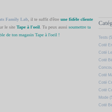
nts Family Lab
, il te suffit d'être
une fidèle cliente
Catég
ur le site
Tape à l'oeil
. Tu peux aussi
soumettre ta
ble de ton magasin Tape à l'oeil !
Tests
(5
Coté En
Coté Le
Coté B
Concou
Coté 
Coté Cr
Coté C
Mode
(
Coté B