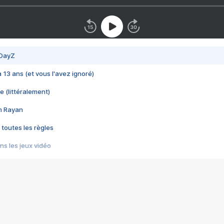
 DayZ
 a 13 ans (et vous l'avez ignoré)
e (littéralement)
im Rayan
 toutes les règles
s les jeux vidéo
us choquant de Rockstar ? - Le scandale BULLY
e plus moche de Steam
du RÊVE tourne au CAUCHEMAR
pendant 8 heures