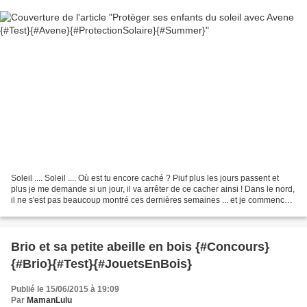
Soleil .... Soleil .... Où est tu encore caché ? Piuf plus les jours passent et
plus je me demande si un jour, il va arrêter de ce cacher ainsi ! Dans le nord,
il ne s'est pas beaucoup montré ces dernières semaines ... et je commence à
avoir le moral...
Brio et sa petite abeille en bois {#Concours}
{#Brio}{#Test}{#JouetsEnBois}
Publié le 15/06/2015 à 19:09
Par
MamanLulu