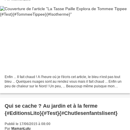
Enfin ... Il fait chaud ! A l'heure où je t'écris cet article, le bleu n'est pas tout
bleu ... Quelques nuages sont au rendez vous mais il fait chaud ... Enfin un
peu de chaleur sur le Nord ! Un peu, ... Beaucoup même puisque mon
thermomètre indique 28°C...
Qui se cache ? Au jardin et à la ferme
{#EditionsLito}{#Test}{#Chutlesenfantslisent}
Publié le 17/06/2015 à 08:00
Par
MamanLulu