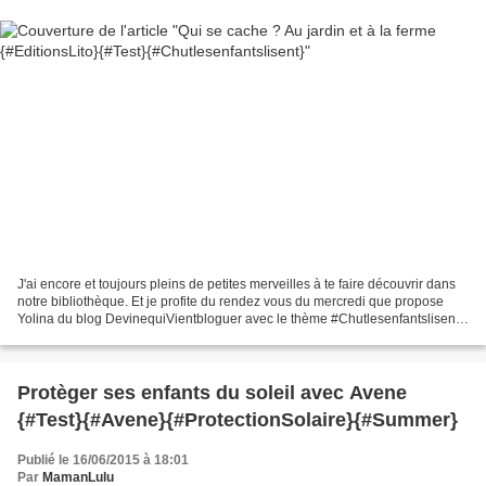
J'ai encore et toujours pleins de petites merveilles à te faire découvrir dans
notre bibliothèque. Et je profite du rendez vous du mercredi que propose
Yolina du blog DevinequiVientbloguer avec le thème #Chutlesenfantslisent .
Chaque mercredi, tu trouveras...
Protèger ses enfants du soleil avec Avene
{#Test}{#Avene}{#ProtectionSolaire}{#Summer}
Publié le 16/06/2015 à 18:01
Par
MamanLulu