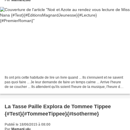
Ils ont pris cette habitude de lire un livre quand ... Ils s'ennuient et ne savent
pas quoi faire ... Je leur demande de faire un temps calme ... Arrive l'heure
de se coucher ... Ils attendent qu'ils soient l'heure de la musique, l'heure de
partir pour...
La Tasse Paille Explora de Tommee Tippee
{#Test}{#TommeeTippee}{#Isotherme}
Publié le 18/06/2015 à 08:00
Par
MamanLulu