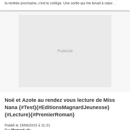
la rentrée prochaine, c'est le collège. Une sortie qui me tenait à cœur
puisque ce sont des enfants...
Publicité
Noé et Azote au rendez vous lecture de Miss
Nana {#Test}{#EditionsMagnardJeunesse}
{#Lecture}{#PremierRoman}
Publié le 19/06/2015 à 11:31
Par
MamanLulu