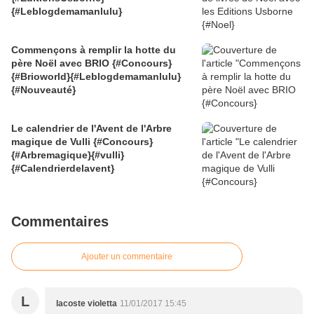
{#Leblogdemamanlulu}
Commençons à remplir la hotte du
père Noël avec BRIO {#Concours}
{#Brioworld}{#Leblogdemamanlulu}
{#Nouveauté}
Le calendrier de l'Avent de l'Arbre
magique de Vulli {#Concours}
{#Arbremagique}{#vulli}
{#Calendrierdelavent}
Commentaires
Ajouter un commentaire
L
lacoste violetta
11/01/2017 15:45