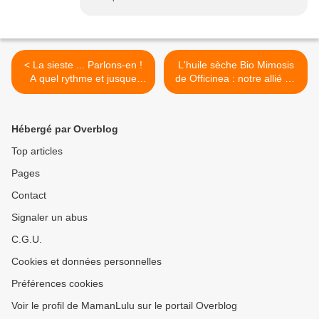
< La sieste ... Parlons-en !
L'huile sèche Bio Mimosis
A quel rythme et jusque
de Officinea : notre allié de
quel âge ?
cet hiver ! {#Bio}{#Officinea}
{#Leblogdemamanlulu}
{#Mimosis}
{#Sieste}
{#Leblogdemaamnlulu} >
Hébergé par Overblog
Top articles
Pages
Contact
Signaler un abus
C.G.U.
Cookies et données personnelles
Préférences cookies
Voir le profil de MamanLulu sur le portail Overblog