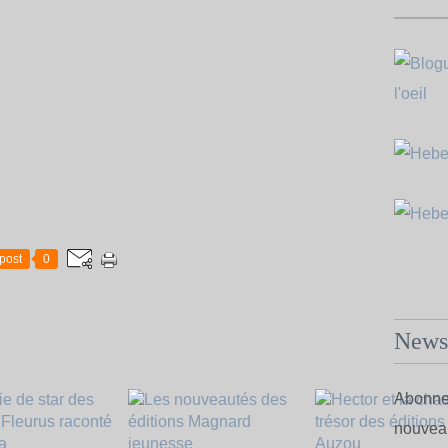
post
0
Newsl
Abonnez
nouveau