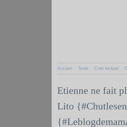
Accueil
Tests
Coté lecture
C
Etienne ne fait pl
Lito {#Chutlesen
{#Leblogdemama