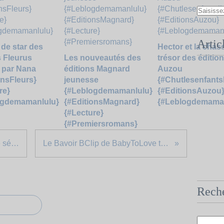
Artic
 de star des
Hector et la chas
s Fleurus
Les nouveautés des
trésor des éditio
 par Nana
éditions Magnard
Auzou
onsFleurs}
jeunesse
{#Chutlesenfantsl
re}
{#Leblogdemamanlulu}
{#EditionsAuzou
ogdemamanlulu}
{#EditionsMagnard}
{#Leblogdemaman
{#Lecture}
{#Premiersromans}
DIY Customiser sa barrière de sécurité {#Badabulle}{#Leblogdemamanlulu}{#DIY}{#ColorPop}{#MaskingTape}
Le Bavoir BClip de BabyToLove testé par Ptit Doudou {#Concours}{#Babytolove}{#Bclip}{#Leblogdemamanlulu}
Rech