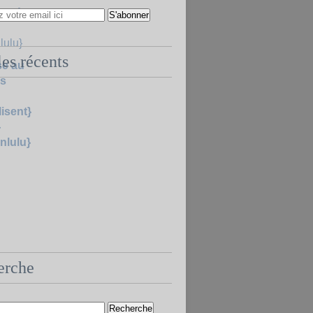
les récents
se au
ns
isent}
}
lulu}
erche