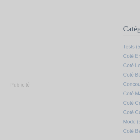
Catég
Tests
(5
Coté En
Coté Le
Coté B
Concou
Publicité
Coté 
Coté Cr
Coté C
Mode
(
Coté B