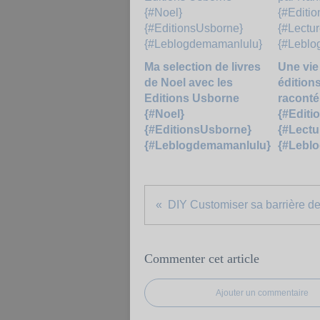
Ma selection de livres
Une vie
de Noel avec les
édition
Editions Usborne
raconté
{#Noel}
{#Editi
{#EditionsUsborne}
{#Lectu
{#Leblogdemamanlulu}
{#Lebl
Commenter cet article
Ajouter un commentaire