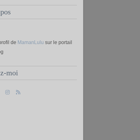
opos
profil de
MamanLulu
sur le portail
og
ez-moi