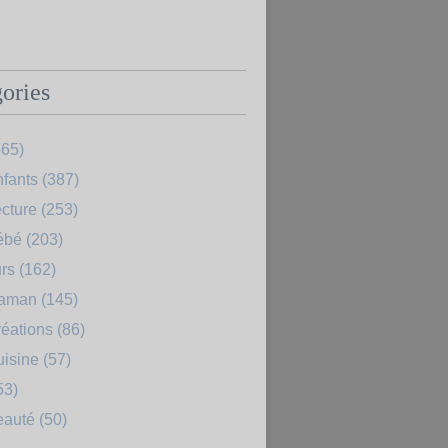
ories
65)
fants
(387)
cture
(253)
ébé
(203)
rs
(162)
Maman
(145)
éations
(86)
uisine
(57)
53)
eauté
(50)