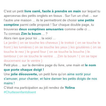
C'est un petit
livre carré, facile à prendre en main
sur lequel tu
apercevras des petits onglets en tissus . Sur l'un un chat ... sur
l'autre une maison ... ils te permettront de choisir
une petite
comptine
parmi celle proposé ! Sur chaque double page, tu
trouveras
deux comptines amusantes
comme celle ci ...
Tu connais
Zim la boum
... ?
Alors rien que pour toi ... la voici ...
Le jardin ( on se touche les cheveux ) le trottoir ( on se touche le
front ) les lumières ( on se touche les yeux ) les goutières ( on se
touche le nez ) le grand four ( on se touche la bouche ) le
tambour ( on se touche le ventre ... Zim la boum ! ( on se tape
doucement sur le ventre )
Petit plus ... sur la dernière page du livre, une main et
le nom
que porte chaque doigt !
Une
jolie découverte,
un petit livre qu'on
aime sortir pour
s'amuser, pour chanter, et faire danser les petits doigts de nos
mains !
C'était ma participation au joli rendez de
Yolina
#Chutlesenfantslisent