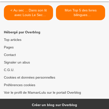
< Au sec ... Dans son lit
Mon Top 5 des livres
avec Louis Le Sec
bilingues
{#Apprentissagedelapropret
{#leblogdemamanlulu}
e}{#LouisLeSec}
{#Livresbilingues} >
Hébergé par Overblog
Top articles
Pages
Contact
Signaler un abus
C.G.U.
Cookies et données personnelles
Préférences cookies
Voir le profil de MamanLulu sur le portail Overblog
Créer un blog sur Overblog