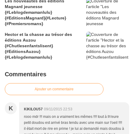
Les nouveautés des éditions
Magnard jeunesse
{#Leblogdemamanlulu}
{#EditionsMagnard}{#Lecture}
{#Premiersromans}
Hector et la chasse au trésor des
éditions Auzou
{#Chutlesenfantslisent}
{#EditionsAuzou}
{#Leblogdemamanlulu}
Commentaires
Ajouter un commentaire
K
KIKILOU57
09/11/2015 22:53
rooo mdr !!! mais on a vraiment les mêmes !!!! tout à lh'eure
petit doudou est arrivé bras tendu avec une main sur l'oeil !!!!
il était mort de rire en prime ! je lui ai demandé mais doudou à