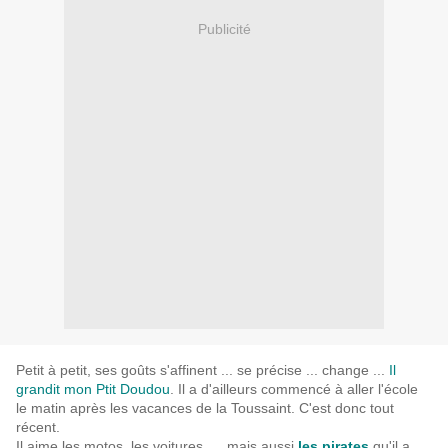
Publicité
Petit à petit, ses goûts s'affinent ... se précise ... change ...
Il
grandit mon Ptit Doudou
. Il a d'ailleurs commencé à aller l'école
le matin après les vacances de la Toussaint. C'est donc tout
récent.
Il aime les motos, les voitures, ... mais aussi
les pirates
qu'il a