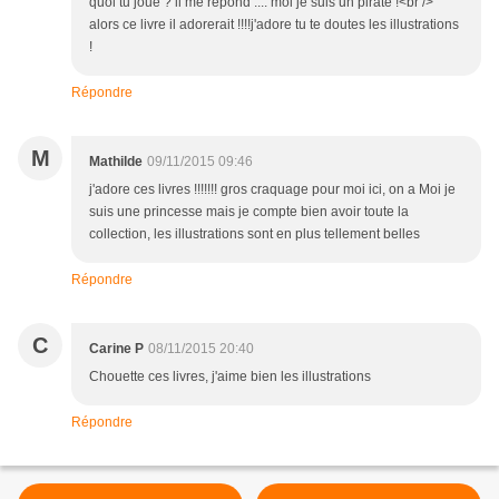
quoi tu joue ? il me répond :... moi je suis un pirate !<br />
alors ce livre il adorerait !!!!j'adore tu te doutes les illustrations
!
Répondre
M
Mathilde
09/11/2015 09:46
j'adore ces livres !!!!!!! gros craquage pour moi ici, on a Moi je
suis une princesse mais je compte bien avoir toute la
collection, les illustrations sont en plus tellement belles
Répondre
C
Carine P
08/11/2015 20:40
Chouette ces livres, j'aime bien les illustrations
Répondre