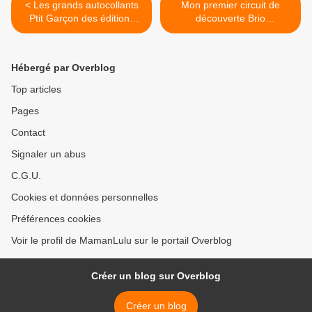
< Les grands autocollants
Mon premier circuit de
Ptit Garçon des éditions
découverte Brio
Fleurus {#EditionsFleurus}
{#Concours}{#Brio}
{#Leblogdemamanlulu}
{#JouetEnBois} >
Hébergé par Overblog
Top articles
Pages
Contact
Signaler un abus
C.G.U.
Cookies et données personnelles
Préférences cookies
Voir le profil de MamanLulu sur le portail Overblog
Créer un blog sur Overblog
Créer un blog