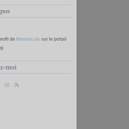
opos
profil de
MamanLulu
sur le portail
og
ez-moi