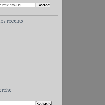
les récents
erche