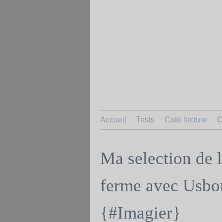
Accueil
Tests
Coté lecture
C
Ma selection de l
ferme avec Usbo
{#Imagier}