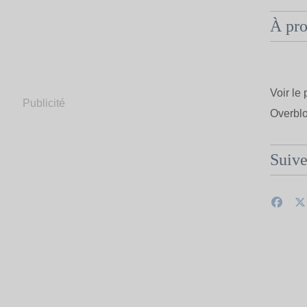
À pr
Voir le 
Publicité
Overbl
Suiv