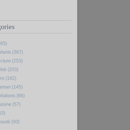
ories
65)
fants
(387)
cture
(253)
ébé
(203)
rs
(162)
Maman
(145)
éations
(86)
uisine
(57)
53)
eauté
(50)