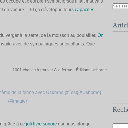
les occupe et c'est bien sympa lorsqu'il fait mauvais
et en voiture ... Et ça développe leurs
capacités
Artic
du verger à la serre, de la moisson au poulailler.
On
nsuite avec de sympathiques autocollants. Que
1001 choses à trouver A la ferme
- Éditions Usborne
Rech
nd grâce à ce
joli livre sonore
qui nous plonge