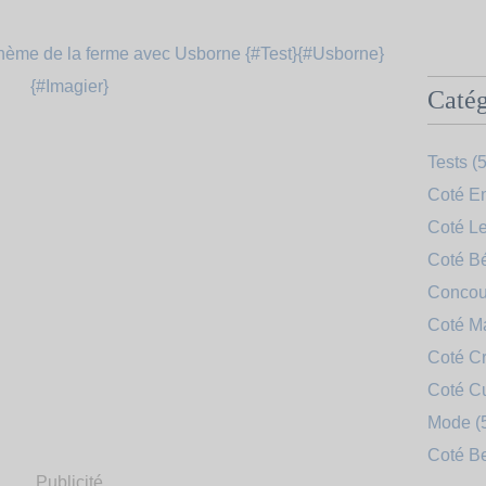
Catég
Tests
(5
Coté En
Coté Le
Coté B
Concou
Coté 
Coté Cr
Coté C
Mode
(
Coté B
Publicité