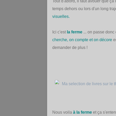
Tout d'abord, il faut avouer que ça 
temps dehors ou lors d'un long traj
visuelles.
Ici c'est
la ferme
... on passe donc 
cherche, on compte et on décore
e
demander de plus !
Nous voila
à la ferme
et ça s'ente