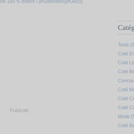
Catég
Tests
(5
Coté En
Coté Le
Coté B
Concou
Coté 
Coté Cr
Coté C
Publicité
Mode
(
Coté B