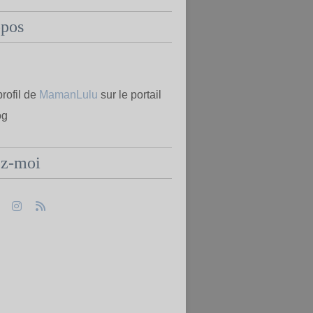
opos
profil de
MamanLulu
sur le portail
og
ez-moi