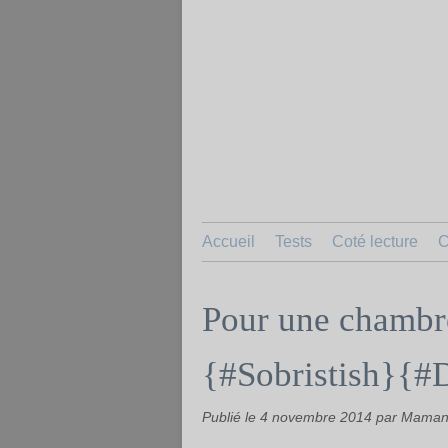
Accueil
Tests
Coté lecture
C
Pour une chambre
{#Sobristish}{#
Publié le
4 novembre 2014
par Maman