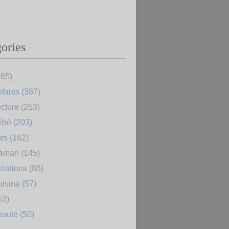
ories
65)
fants
(387)
cture
(253)
ébé
(203)
rs
(162)
Maman
(145)
éations
(86)
uisine
(57)
53)
eauté
(50)