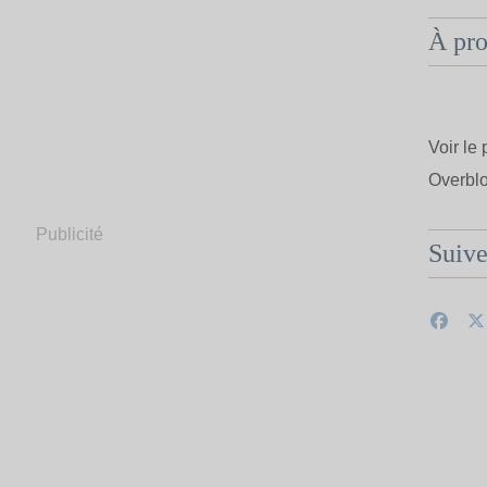
À pr
Voir le 
Overbl
Publicité
Suiv