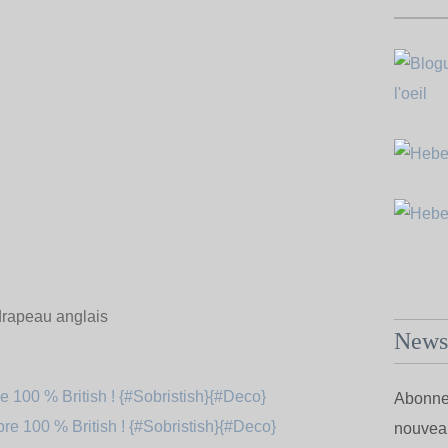
 drapeau anglais
Newsl
Abonnez
nouveau