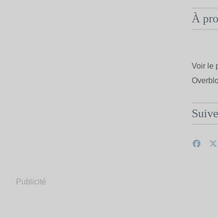
À pr
Voir le 
Overbl
Suiv
Publicité