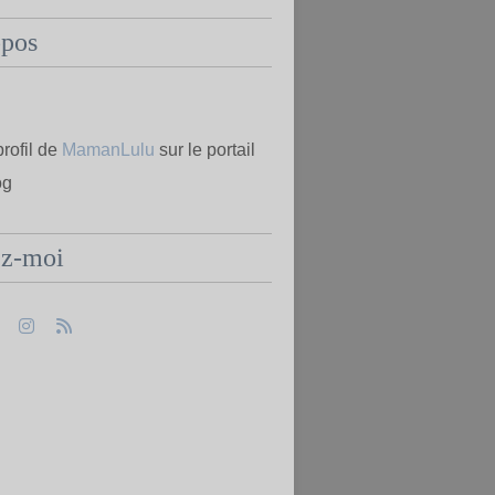
opos
profil de
MamanLulu
sur le portail
og
ez-moi