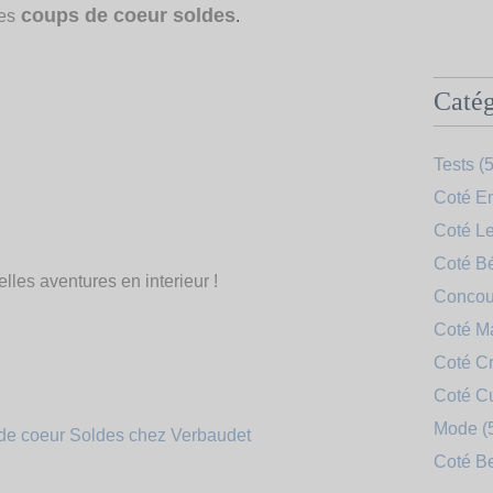
coups de coeur soldes
es
.
Catég
Tests
(5
Coté En
Coté Le
Coté B
lles aventures en interieur !
Concou
Coté 
Coté Cr
Coté C
Mode
(
Coté B