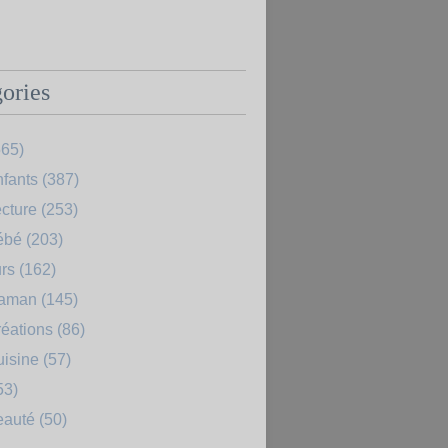
ories
65)
fants
(387)
cture
(253)
ébé
(203)
rs
(162)
Maman
(145)
éations
(86)
uisine
(57)
53)
eauté
(50)